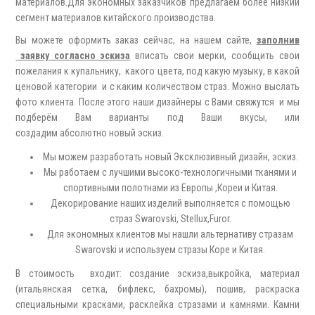
материалов.Для экономных заказчиков предлагаем более низкий
сегмент материалов китайского производства.
Вы можете оформить заказ сейчас, на нашем сайте,
заполнив
заявку согласно эскиза
вписать свои мерки, сообщить свои
пожелания к купальнику, какого цвета, под какую музыку, в какой
ценовой категории и с каким количеством страз. Можно выслать
фото клиента. После этого наши дизайнеры с Вами свяжутся и мы
подберём Вам варианты под Ваши вкусы, или
создадим абсолютно новый эскиз.
Мы можем разработать новый Эксклюзивный дизайн, эскиз.
Мы работаем с лучшими высоко-технологичными тканями и
спортивными полотнами из Европы ,Кореи и Китая.
Декорирование наших изделий выполняется с помощью
страз Swarovski, Stellux,Furor.
Для экономных клиентов мы нашли альтернативу стразам
Swarovski и используем стразы Коре и Китая.
В стоимость входит: создание эскиза,выкройка, материал
(итальянская сетка, бифлекс, бахромы), пошив, раскраска
специальными красками, расклейка стразами и камнями. Камни