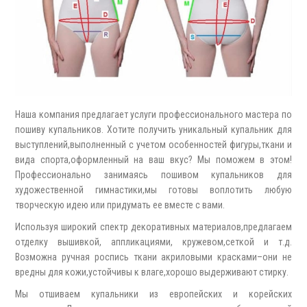
Наша компания предлагает услуги профессионального мастера по
пошиву купальников. Хотите получить уникальный купальник для
выступлений,выполненный с учетом особенностей фигуры,ткани и
вида спорта,оформленный на ваш вкус? Мы поможем в этом!
Профессионально занимаясь пошивом купальников для
художественной гимнастики,мы готовы воплотить любую
творческую идею или придумать ее вместе с вами.
Используя широкий спектр декоративных материалов,предлагаем
отделку вышивкой, аппликациями, кружевом,сеткой и т.д.
Возможна ручная роспись ткани акриловыми красками–они не
вредны для кожи,устойчивы к влаге,хорошо выдерживают стирку.
Мы отшиваем купальники из европейских и корейских