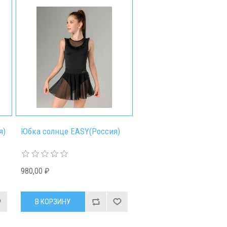
я)
Юбка солнце EASY(Россия)
980,00 ₽