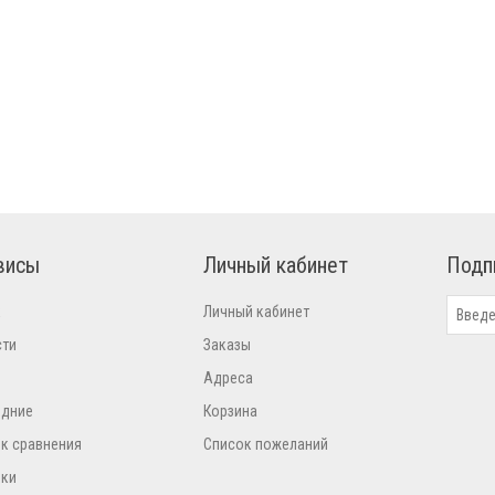
висы
Личный кабинет
Подп
к
Личный кабинет
сти
Заказы
Адреса
едние
Корзина
к сравнения
Список пожеланий
нки