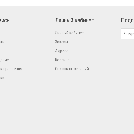
висы
Личный кабинет
Подп
к
Личный кабинет
сти
Заказы
Адреса
едние
Корзина
к сравнения
Список пожеланий
нки